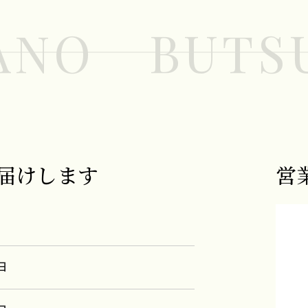
ANO BUTS
届けします
営
日